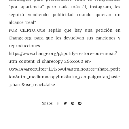
"por apariencia" pero nada más...él, Instagram, les
seguirá vendiendo publicidad cuando quieran un
alcance "real".
POR CIERTO...Que sepáis que hay una petición en
Change.org para que les devuelvan sus canciones y
reproducciones.
https://www.change.org/p/spotify-restore-our-music?
utm_content=cl_sharecopy_26655500_en-
US%3A7&recruiter=1171759017&utm_source=share_petit
ion&utm_medium=copylink&utm_campaign=tap_basic
_share&use_react=false